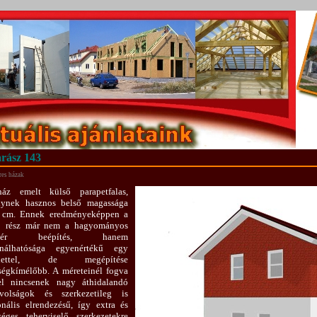
rász 143
res házak
áz emelt külső parapetfalas,
lynek hasznos belső magassága
 cm. Ennek eredményeképpen a
ső rész már nem a hagyományos
tőtér beépítés, hanem
ználhatósága egyenértékű egy
elettel, de megépítése
ségkímélőbb. A méreteinél fogva
el nincsenek nagy áthidalandó
ávolságok és szerkezetileg is
onális elrendezésű, így extra és
séges teherviselő szerkezetekre