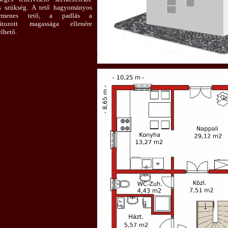
s szükség. A tető hagyományos
lemenes tető, a padlás a
látozott magassága ellenére
elhető.