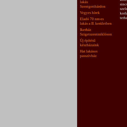
lakás
sinc
Szentgotthárdon
sze
Vegyes hírek
kor
terh
Eladó 70 nm-es
lakás a II. kerületben
Ikerház
Szigetszentmiklóson
Új építésű
készházaink
Hat lakásos
passzívház