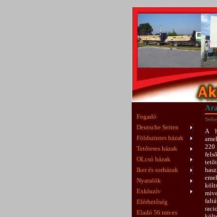
Ara
Fogadó
Tetőte
Deutsche Seiten
A h
Földszintes házak
ame
220
Tetőteres házak
fel
OLcsó házak
te
Iker és sorházak
has
em
Nyaralók
költ
Exkluzív
miv
falt
Elérhetőség
raci
Eladó 56 nm-es
költ