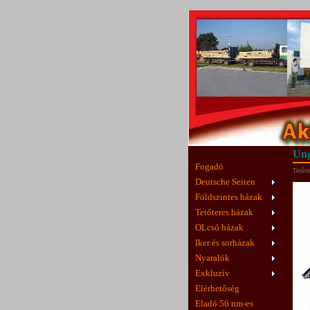
Ung
Fogadó
Tetőte
Deutsche Seiten
Földszintes házak
Tetőteres házak
OLcsó házak
Iker és sorházak
Nyaralók
Exkluzív
Elérhetőség
Eladó 56 nm-es