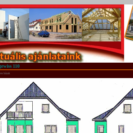
ewiss 110
res házak