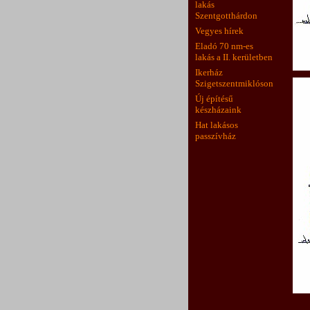
lakás
Szentgotthárdon
Vegyes hírek
Eladó 70 nm-es
lakás a II. kerületben
Ikerház
Szigetszentmiklóson
Új építésű
készházaink
Hat lakásos
passzívház