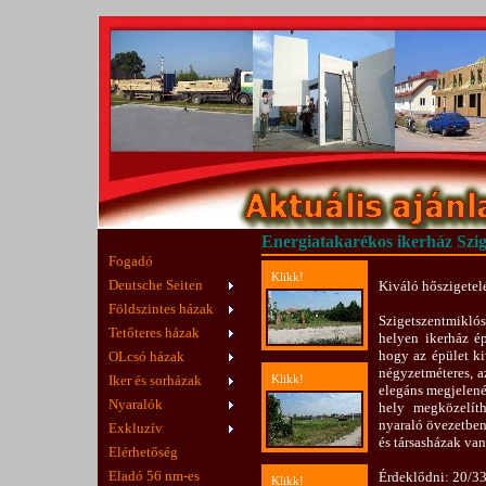
Energiatakarékos ikerház Szi
Fogadó
Klikk!
Deutsche Seiten
Kiváló hőszigetel
Földszintes házak
Szigetszentmikl
Tetőteres házak
helyen ikerház ép
hogy az épület ki
OLcsó házak
négyzetméteres, a
Iker és sorházak
Klikk!
elegáns megjelenés
Nyaralók
hely megközelíth
nyaraló övezetben
Exkluzív
és társasházak van
Elérhetőség
Eladó 56 nm-es
Érdeklődni: 20/3
Klikk!