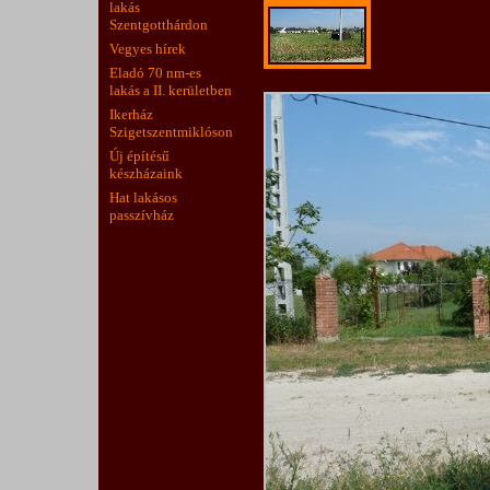
lakás
Szentgotthárdon
Vegyes hírek
Eladó 70 nm-es
lakás a II. kerületben
Ikerház
Szigetszentmiklóson
Új építésű
készházaink
Hat lakásos
passzívház