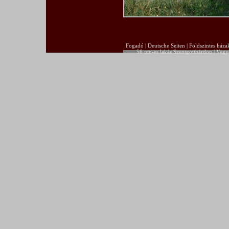
Fogadó
|
Deutsche Seiten
|
Földszintes háza
56 nm-es lakás Szentgotthárdon
|
Vegye