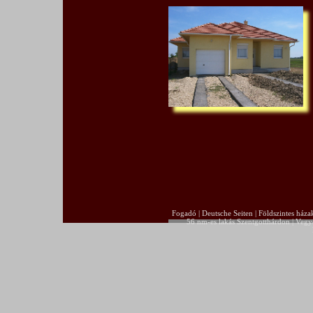
Fogadó
|
Deutsche Seiten
|
Földszintes háza
56 nm-es lakás Szentgotthárdon
|
Vegye