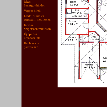
lakás
Szentgotthárdon
Vegyes hírek
Eladó 70 nm-es
lakás a II. kerületben
Ikerház
Szigetszentmiklóson
Új építésű
készházaink
Hat lakásos
passzívház