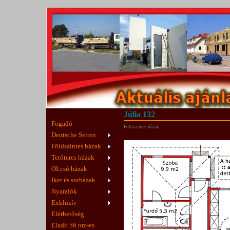
Júlia 132
Fogadó
Földszintes házak
Deutsche Seiten
Földszintes házak
Tetőteres házak
OLcsó házak
Iker és sorházak
Nyaralók
Exkluzív
Elérhetőség
Eladó 56 nm-es