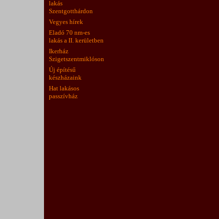
lakás
Szentgotthárdon
Vegyes hírek
Eladó 70 nm-es
lakás a II. kerületben
Ikerház
Szigetszentmiklóson
Új építésű
készházaink
Hat lakásos
passzívház