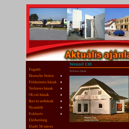
Wenzel 130
Fogadó
Tetőteres házak
Deutsche Seiten
Földszintes házak
Tetőteres házak
OLcsó házak
Iker és sorházak
Nyaralók
Exkluzív
Elérhetőség
Eladó 56 nm-es