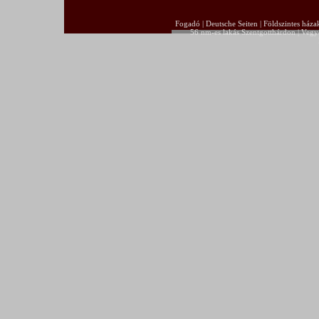
Fogadó
|
Deutsche Seiten
|
Földszintes háza
56 nm-es lakás Szentgotthárdon
|
Vegye