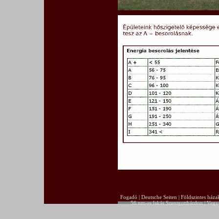
Fogadó
|
Deutsche Seiten
|
Földszintes háza
56 nm-es lakás Szentgotthárdon
|
Vegye