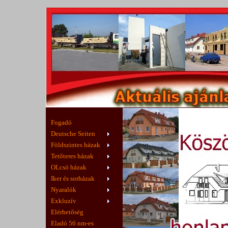
Fogadó
Deutsche Seiten
Földszintes házak
Tetőteres házak
OLcsó házak
Iker és sorházak
Nyaralók
Exkluzív
Elérhetőség
Eladó 56 nm-es