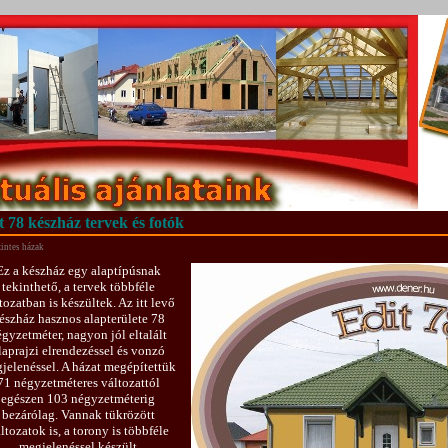
t 78 készház tervek és fotók
intes házak
Ez a készház egy alaptípúsnak
tekinthető, a tervek többféle
tozatban is készültek. Az itt levő
észház hasznos alapterülete 78
gyzetméter, nagyon jól eltalált
laprajzi elrendezéssel és vonzó
jelenéssel. A házat megépítettük
71 négyzetméteres változattól
egészen 103 négyzetméterig
bezárólag. Vannak tükrözött
ltozatok is, a torony is többféle
megjelenéssel készült