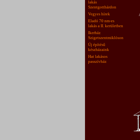
lakás
Szentgotthárdon
Vegyes hírek
Eladó 70 nm-es
lakás a II. kerületben
Ikerház
Szigetszentmiklóson
Új építésű
készházaink
Hat lakásos
passzívház