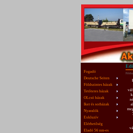
Edi
Fogadó
Földsz
Deutsche Seiten
Földszintes házak
vál
Tetőteres házak
k
OLcsó házak
né
Iker és sorházak
a
meg
Nyaralók
Exkluzív
Elérhetőség
vá
Eladó 56 nm-es