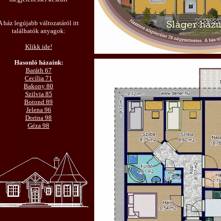
A ház legújabb változatáról itt
találhatók anyagok:
Klikk ide!
Hasonló házaink:
Baráth 67
Cecília 71
Bakony 80
Szilvia 85
Botond 89
Jelena 96
Dorina 98
Géza 98